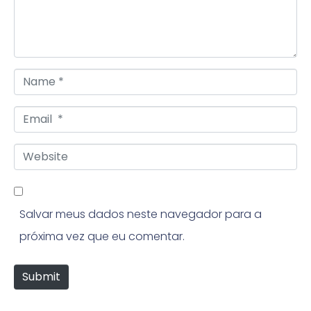
e
n
t
N
*
a
E
m
m
e
W
a
*
e
i
b
l
Salvar meus dados neste navegador para a
s
*
próxima vez que eu comentar.
i
t
Submit
e